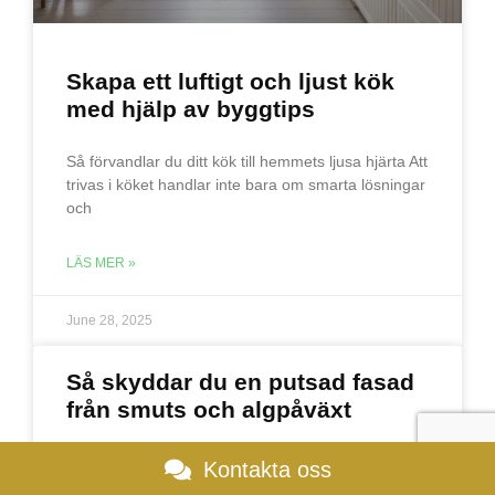
Skapa ett luftigt och ljust kök
med hjälp av byggtips
Så förvandlar du ditt kök till hemmets ljusa hjärta Att
trivas i köket handlar inte bara om smarta lösningar
och
LÄS MER »
June 28, 2025
Så skyddar du en putsad fasad
från smuts och algpåväxt
Effektiva metoder för att hålla din putsfasad fräsch
Kontakta oss
En putsad fasad ger huset en tidlös och elegant