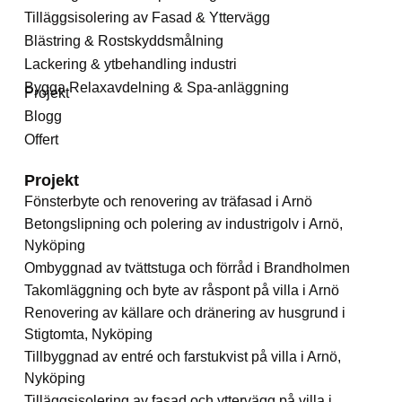
Tilläggsisolering av Fasad & Yttervägg
Blästring & Rostskyddsmålning
Lackering & ytbehandling industri
Bygga Relaxavdelning & Spa-anläggning
Projekt
Blogg
Offert
Projekt
Fönsterbyte och renovering av träfasad i Arnö
Betongslipning och polering av industrigolv i Arnö,
Nyköping
Ombyggnad av tvättstuga och förråd i Brandholmen
Takomläggning och byte av råspont på villa i Arnö
Renovering av källare och dränering av husgrund i
Stigtomta, Nyköping
Tillbyggnad av entré och farstukvist på villa i Arnö,
Nyköping
Tilläggsisolering av fasad och yttervägg på villa i