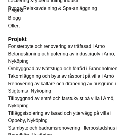
Lackering & ytbehandling industri
Bygga Relaxavdelning & Spa-anläggning
Projekt
Blogg
Offert
Projekt
Fönsterbyte och renovering av träfasad i Arnö
Betongslipning och polering av industrigolv i Arnö,
Nyköping
Ombyggnad av tvättstuga och förråd i Brandholmen
Takomläggning och byte av råspont på villa i Arnö
Renovering av källare och dränering av husgrund i
Stigtomta, Nyköping
Tillbyggnad av entré och farstukvist på villa i Arnö,
Nyköping
Tilläggsisolering av fasad och yttervägg på villa i
Oppeby, Nyköping
Stambyte och badrumsrenovering i flerbostadshus i