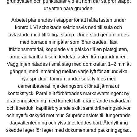
grundvatten och punktlaster vid ett hörn där stuprör släppt
ut vatten nära grunden.
Arbetet planerades i etapper för att hålla lasten under
kontroll. Vi schaktade sektionsvis ned till sula och
avlastade med tillfälliga stämp. Understöd genomfördes
med borrade minipålar som förankrades i fast
friktionsmaterial, kopplade via pålsko till en platsgjuten,
armerad kantbalk som fördelar lasten från grundmuren.
Vägglinjen rätades i små steg med domkrafter, 1–2 mm åt
gången, med inmätning mellan varje lyft för att undvika
nya sprickor. Tomrum under sula fylldes med
cementbaserat injekteringsbruk för att jämna ut
kontakttryck. Parallellt förbättrades markavvattningen: ny
dräneringsledning med korrekt fall, dränerande makadam
och fiberduk, kapillärbrytande skikt samt dräneringsskivor
och nytt fuktskydd mot mur. Stuprör anslöts till fungerande
dagvattenledning och ytvattnet leddes bort. Återfyllning
skedde lager för lager med dokumenterad packningsgrad.