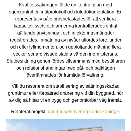
Kvalitetssäkringen följde en kontrollplan med
egenkontroller, mätprotokoll och fotodokumentation. En
representativ påle provbelastades för att verifiera
kapacitet, svets och armering kontrollerades enligt
gällande anvisningar, och injekteringsmängder
registrerades. Inmätning av nivåer utfördes före, under
och efter lyftmomenten, och uppföljande mätning flera
veckor senare visade stabila värden inom tolerans.
Slutbesiktning genomfördes tillsammans med beställaren
och relationshandlingar med pål- och balklägen
överlämnades för framtida förvaltning.
Vill du resonera om stabilisering av sättningsskadad
grundmur eller förbättrad dränering vid din byggnad, hör
av dig så hittar vi en trygg och genomförbar väg framåt.
Relaterat projekt:
badrumsrenovering Löddeköpinge
.