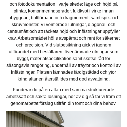
och fotodokumentation i varje skede: läge och höjd på
plintar, komprimeringsgrader, fuktkvot i virke innan
inbyggnad, bultförband och dragmoment, samt spik- och
skruvmönster. Vi verifierade lutningar, diagonal- och
centrumått och att räckets höjd och infästningar uppfyller
krav. Arbetsområdet hölls avspärrat och rent för säkerhet
och precision. Vid slutbesiktning gick vi igenom
utförandet med beställaren, överlämnade ritningar som
byggt, materialspecifikation samt skötselråd för
säsongsvis rengöring, underhåll av träytor och kontroll av
infästningar. Platsen lämnades färdigstädad och ytor
kring altanen återställdes med god avvattning.
Funderar du på en altan med samma strukturerade
arbetssätt och säkra lösningar, hör av dig så tar vi fram ett
genomarbetat förslag utifrån din tomt och dina behov.