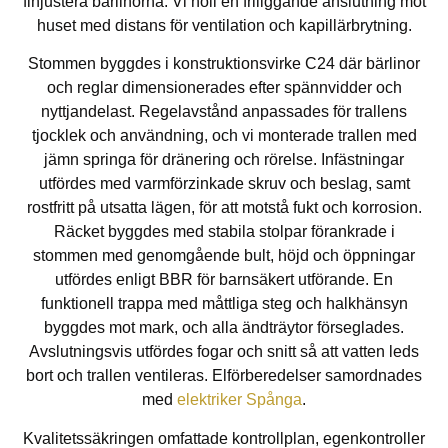
finjustera bärlinorna. Vi höll en friliggande anslutning mot
huset med distans för ventilation och kapillärbrytning.
Stommen byggdes i konstruktionsvirke C24 där bärlinor
och reglar dimensionerades efter spännvidder och
nyttjandelast. Regelavstånd anpassades för trallens
tjocklek och användning, och vi monterade trallen med
jämn springa för dränering och rörelse. Infästningar
utfördes med varmförzinkade skruv och beslag, samt
rostfritt på utsatta lägen, för att motstå fukt och korrosion.
Räcket byggdes med stabila stolpar förankrade i
stommen med genomgående bult, höjd och öppningar
utfördes enligt BBR för barnsäkert utförande. En
funktionell trappa med måttliga steg och halkhänsyn
byggdes mot mark, och alla ändträytor förseglades.
Avslutningsvis utfördes fogar och snitt så att vatten leds
bort och trallen ventileras. Elförberedelser samordnades
med
elektriker Spånga
.
Kvalitetssäkringen omfattade kontrollplan, egenkontroller