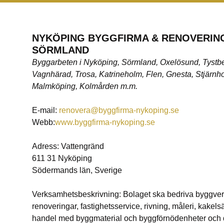
NYKÖPING BYGGFIRMA & RENOVERING
SÖRMLAND
Byggarbeten i Nyköping, Sörmland, Oxelösund, Tystb
Vagnhärad, Trosa, Katrineholm, Flen, Gnesta, Stjärnho
Malmköping, Kolmården m.m.
E-mail:
renovera@byggfirma-nykoping.se
Webb:
www.byggfirma-nykoping.se
Adress: Vattengränd
611 31 Nyköping
Södermands län, Sverige
Verksamhetsbeskrivning: Bolaget ska bedriva byggve
renoveringar, fastighetsservice, rivning, måleri, kakels
handel med byggmaterial och byggförnödenheter och