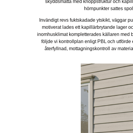
skyddsmatta med knoppstruktur och kapillär
hörnpunkter sattes spo
Invändigt revs fuktskadade ytskikt, väggar pu
motiverat lades ett kapillärbrytande lager oc
inomhusklimat kompletterades källaren med beho
följde vi kontrollplan enligt PBL och utför
återfyllnad, mottagningskontroll av mater