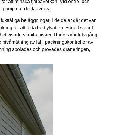
för att minska tjälpåverkan. Vid entré- och
d pump där det krävdes.
ukttåliga beläggningar; i de delar där det var
ng för att leda bort ytvatten. För ett stabilt
ghet visade stabila nivåer. Under arbetets gång
 nivåmätning av fall, packningskontroller av
lämning spolades och provades dräneringen,