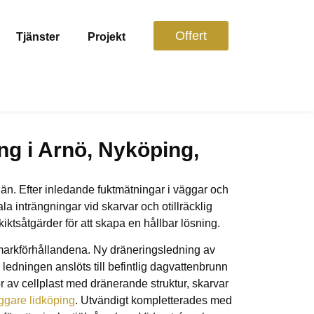
Offert
Tjänster
Projekt
ng i Arnö, Nyköping,
än. Efter inledande fuktmätningar i väggar och
 inträngningar vid skarvar och otillräcklig
iktsåtgärder för att skapa en hållbar lösning.
 markförhållandena. Ny dräneringsledning av
 ledningen anslöts till befintlig dagvattenbrunn
r av cellplast med dränerande struktur, skarvar
ggare lidköping
. Utvändigt kompletterades med