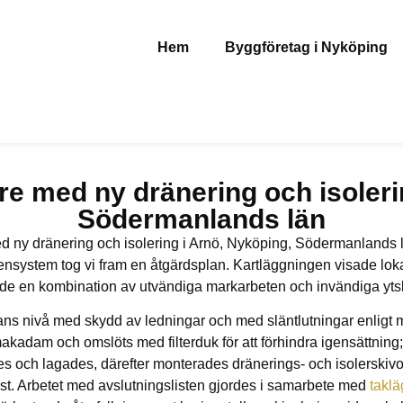
Hem
Byggföretag i Nyköping
re med ny dränering och isoleri
Södermanlands län
 ny dränering och isolering i Arnö, Nyköping, Södermanlands l
nsystem tog vi fram en åtgärdsplan. Kartläggningen visade lokala
valde en kombination av utvändiga markarbeten och invändiga ytsk
lans nivå med skydd av ledningar och med släntlutningar enligt
makadam och omslöts med filterduk för att förhindra igensättning;
des och lagades, därefter monterades dränerings- och isolerskivo
ist. Arbetet med avslutningslisten gjordes i samarbete med
taklä