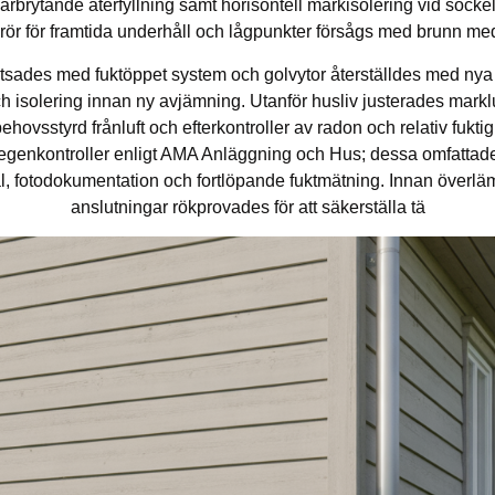
brytande återfyllning samt horisontell markisolering vid sockel 
lrör för framtida underhåll och lågpunkter försågs med brunn me
tsades med fuktöppet system och golvytor återställdes med nya f
h isolering innan ny avjämning. Utanför husliv justerades marklutni
vsstyrd frånluft och efterkontroller av radon och relativ fukti
de egenkontroller enligt AMA Anläggning och Hus; dessa omfattade
ial, fotodokumentation och fortlöpande fuktmätning. Innan över
anslutningar rökprovades för att säkerställa tä