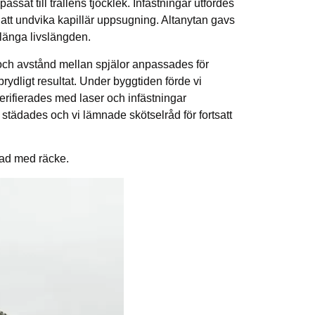
at till trallens tjocklek. Infästningar utfördes
r att undvika kapillär uppsugning. Altanytan gavs
rlänga livslängden.
och avstånd mellan spjälor anpassades för
rydligt resultat. Under byggtiden förde vi
verifierades med laser och infästningar
r städades och vi lämnade skötselråd för fortsatt
nad med räcke.