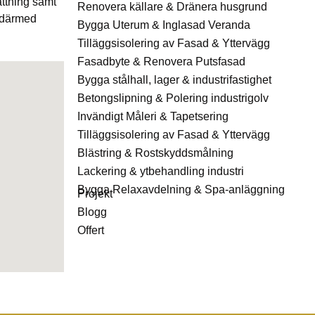
ättning samt
Renovera källare & Dränera husgrund
 därmed
Bygga Uterum & Inglasad Veranda
Tilläggsisolering av Fasad & Yttervägg
Fasadbyte & Renovera Putsfasad
Bygga stålhall, lager & industrifastighet
Betongslipning & Polering industrigolv
Invändigt Måleri & Tapetsering
Tilläggsisolering av Fasad & Yttervägg
Blästring & Rostskyddsmålning
Lackering & ytbehandling industri
Bygga Relaxavdelning & Spa-anläggning
Projekt
Blogg
Offert