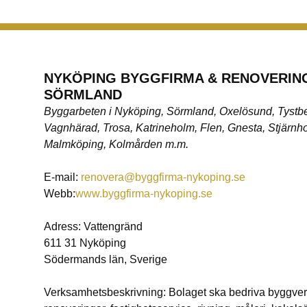
NYKÖPING BYGGFIRMA & RENOVERING
SÖRMLAND
Byggarbeten i Nyköping, Sörmland, Oxelösund, Tystb
Vagnhärad, Trosa, Katrineholm, Flen, Gnesta, Stjärnho
Malmköping, Kolmården m.m.
E-mail:
renovera@byggfirma-nykoping.se
Webb:
www.byggfirma-nykoping.se
Adress: Vattengränd
611 31 Nyköping
Södermands län, Sverige
Verksamhetsbeskrivning: Bolaget ska bedriva byggve