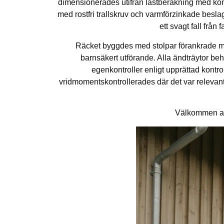
dimensionerades utifrån lastberäkning med konst
med rostfri trallskruv och varmförzinkade beslag
ett svagt fall frå
Räcket byggdes med stolpar förankrade me
barnsäkert utförande. Alla ändträytor beh
egenkontroller enligt upprättad kontro
vridmomentskontrollerades där det var relevant. 
Välkommen att