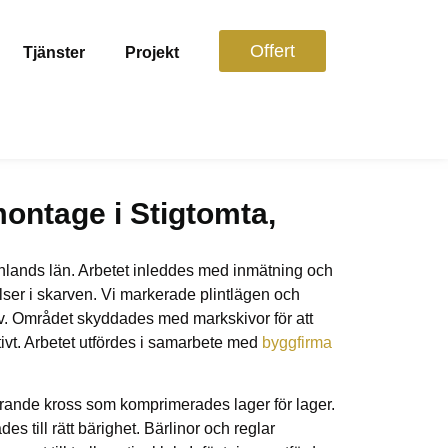
Offert
Tjänster
Projekt
ontage i Stigtomta,
nlands län. Arbetet inleddes med inmätning och
elser i skarven. Vi markerade plintlägen och
liv. Området skyddades med markskivor för att
tivt. Arbetet utfördes i samarbete med
byggfirma
nerande kross som komprimerades lager för lager.
 till rätt bärighet. Bärlinor och reglar