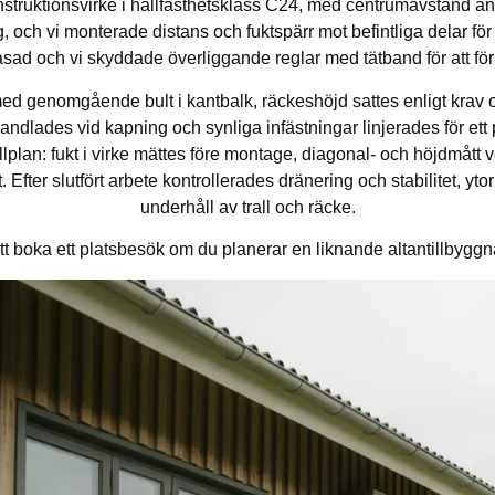
ruktionsvirke i hållfasthetsklass C24, med centrumavstånd anpass
, och vi monterade distans och fuktspärr mot befintliga delar fö
n fasad och vi skyddade överliggande reglar med tätband för att fö
d genomgående bult i kantbalk, räckeshöjd sattes enligt krav 
andlades vid kapning och synliga infästningar linjerades för ett p
llplan: fukt i virke mättes före montage, diagonal- och höjdmått 
Efter slutfört arbete kontrollerades dränering och stabilitet, yto
underhåll av trall och räcke.
 boka ett platsbesök om du planerar en liknande altantillbygg