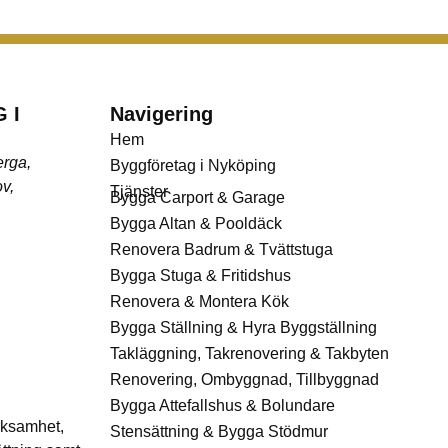
 I
Navigering
Hem
erga,
Byggföretag i Nyköping
v,
Tjänster
Bygga Carport & Garage
Bygga Altan & Pooldäck
Renovera Badrum & Tvättstuga
Bygga Stuga & Fritidshus
Renovera & Montera Kök
Bygga Ställning & Hyra Byggställning
Takläggning, Takrenovering & Takbyten
Renovering, Ombyggnad, Tillbyggnad
Bygga Attefallshus & Bolundare
rksamhet,
Stensättning & Bygga Stödmur