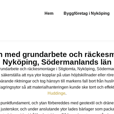
Hem
Byggföretag i Nyköping
an med grundarbete och räckesm
Nyköping, Södermanlands län
grundarbete och räckesmontage i Stigtomta, Nyköping, Söderma
 säkerställa att nya ytor kopplar på utan höjdskillnader eller rör
bärande riktningar och tog hänsyn till markens fall bort från hus
lagringsytor så att materialhanteringen kunde ske torrt och effek
Huddinge
.
ävdes punktfundament, och ytan förbereddes med geotextil och drä
justerskor, och under anslutande ytor lades bärlager som packades